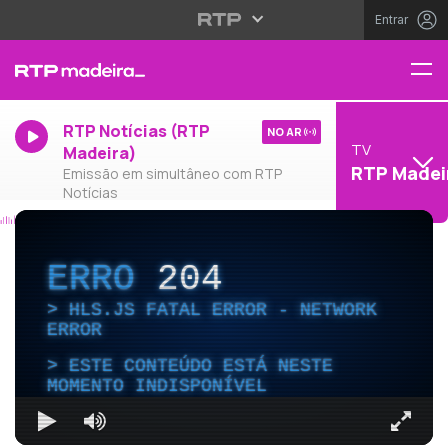
Entrar
RTP Notícias (RTP
NO AR
TV
Madeira)
RTP Madei
Emissão em simultâneo com RTP
Notícias
ERRO
204
HLS.JS FATAL ERROR - NETWORK
ERROR
ESTE CONTEÚDO ESTÁ NESTE
MOMENTO INDISPONÍVEL