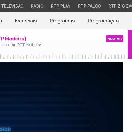
TELEVISÃO
RÁDIO
RTP PLAY
RTP PALCO
RTP ZIG ZA
o
Especiais
Programas
Programação
TP Madeira)
NO AR
neo com RTP Notícias
RROR