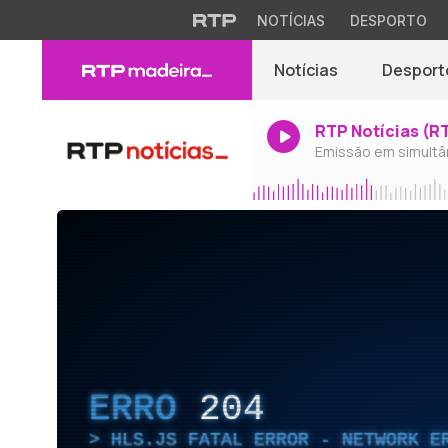
NOTÍCIAS
DESPORTO
Notícias
Desport
RTP Notícias (R
Emissão em simultâ
ERRO
204
HLS.JS FATAL ERROR - NETWORK E