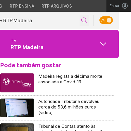
G
RTP ENSINA
RTP ARQUIVOS
Entrar
+ RTP Madeira
TV
RTP Madeira
Pode também gostar
Madeira regista a décima morte
associada à Covid-19
Autoridade Tributária devolveu
cerca de 53,6 milhões euros
(vídeo)
Tribunal de Contas atento às