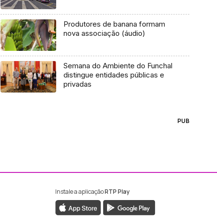
Produtores de banana formam
nova associação (áudio)
Semana do Ambiente do Funchal
distingue entidades públicas e
privadas
PUB
Instale a aplicação
RTP Play
ebook da RTP Madeira
nstagram da RTP Madeira