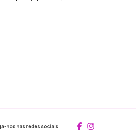
Aceder ao Fac
Aceder ao I
ga-nos nas redes sociais