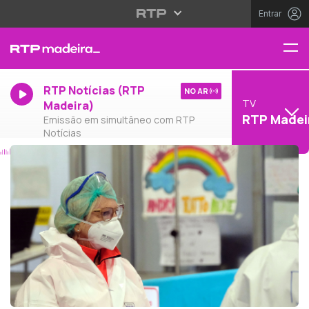
Entrar
RTP Notícias (RTP
NO AR
TV
Madeira)
RTP Madei
Emissão em simultâneo com RTP
Notícias