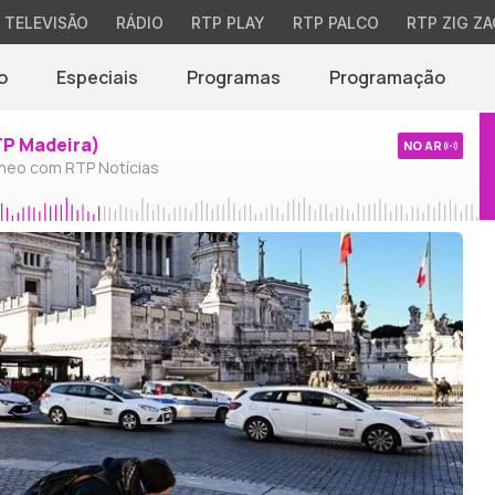
TELEVISÃO
RÁDIO
RTP PLAY
RTP PALCO
RTP ZIG ZA
o
Especiais
Programas
Programação
TP Madeira)
NO AR
neo com RTP Notícias