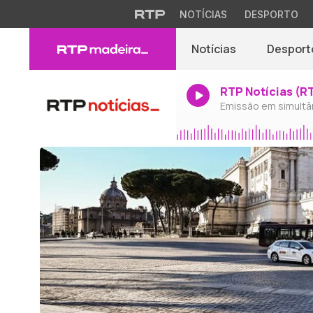
NOTÍCIAS
DESPORTO
Notícias
Desport
RTP Notícias (R
Emissão em simultâ