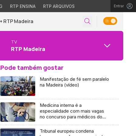
G
RTP ENSINA
RTP ARQUIVOS
Entrar
+ RTP Madeira
TV
RTP Madeira
Pode também gostar
Manifestação de fé sem paralelo
na Madeira (vídeo)
Medicina interna é a
especialidade com mais vagas
no concurso para médicos do
SNS
Tribunal europeu condena