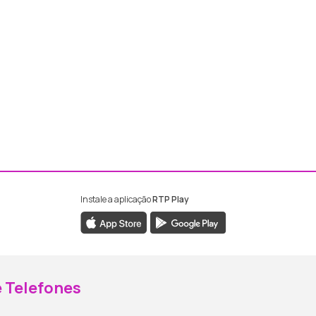
Instale a aplicação
RTP Play
ebook da RTP Madeira
nstagram da RTP Madeira
 Telefones