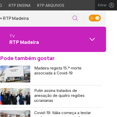
G
RTP ENSINA
RTP ARQUIVOS
Entrar
+ RTP Madeira
TV
RTP Madeira
Pode também gostar
Madeira regista 15.ª morte
associada à Covid-19
Putin assina tratados de
anexação de quatro regiões
ucranianas
Covid-19: Itália começa a testar