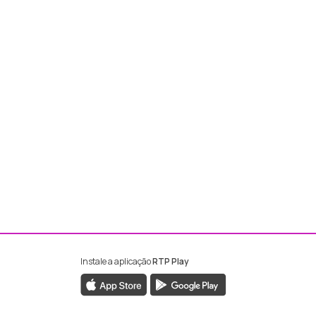
Instale a aplicação
RTP Play
ebook da RTP Madeira
nstagram da RTP Madeira