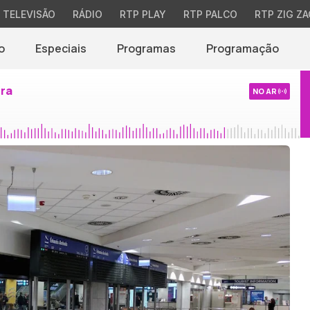
TELEVISÃO
RÁDIO
RTP PLAY
RTP PALCO
RTP ZIG ZA
o
Especiais
Programas
Programação
ira
NO AR