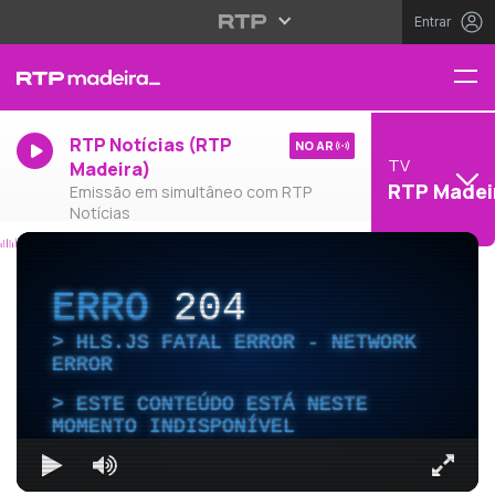
Entrar
RTP Notícias (RTP
NO AR
TV
Madeira)
RTP Madei
Emissão em simultâneo com RTP
Notícias
ERRO
204
HLS.JS FATAL ERROR - NETWORK
ERROR
ESTE CONTEÚDO ESTÁ NESTE
MOMENTO INDISPONÍVEL