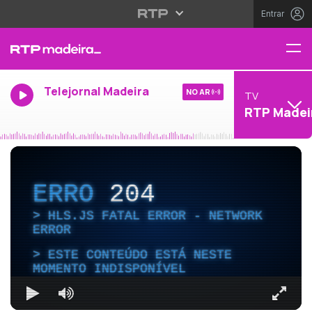
Entrar
Telejornal Madeira
NO AR
TV
RTP Madei
ERRO
204
HLS.JS FATAL ERROR - NETWORK
ERROR
ESTE CONTEÚDO ESTÁ NESTE
MOMENTO INDISPONÍVEL