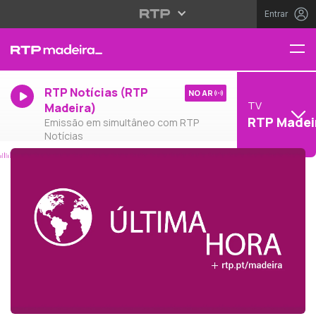
Entrar
RTP Notícias (RTP
NO AR
TV
Madeira)
RTP Madei
Emissão em simultâneo com RTP
Notícias