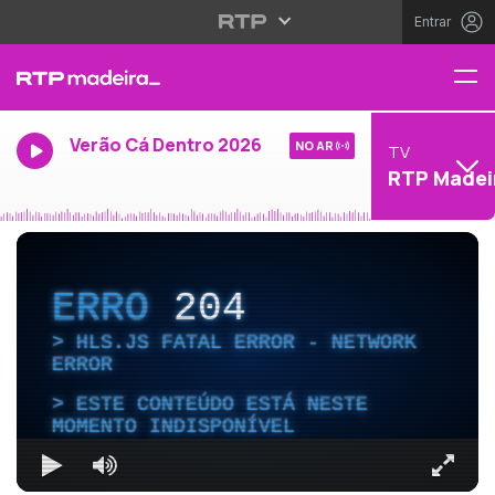
Entrar
Verão Cá Dentro 2026
NO AR
TV
RTP Madei
ERRO
204
HLS.JS FATAL ERROR - NETWORK
ERROR
ESTE CONTEÚDO ESTÁ NESTE
MOMENTO INDISPONÍVEL