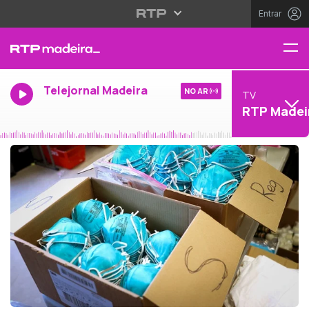
Entrar
Telejornal Madeira
NO AR
TV
RTP Madei