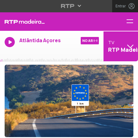
Entrar
Atlântida Açores
NO AR
TV
RTP Madei