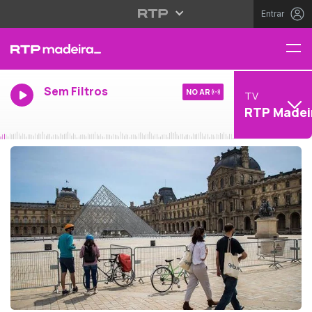
Entrar
Sem Filtros
NO AR
TV
RTP Madei