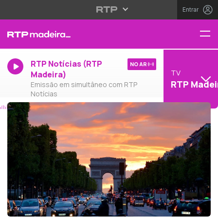
Entrar
RTP Notícias (RTP
NO AR
TV
Madeira)
RTP Madei
Emissão em simultâneo com RTP
Notícias