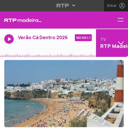
Entrar
Verão Cá Dentro 2026
NO AR
TV
RTP Madei