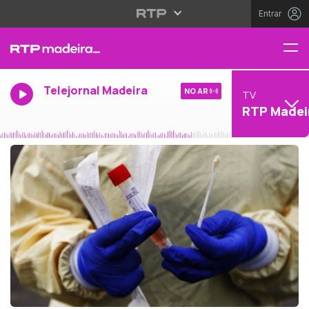
Entrar
Telejornal Madeira
NO AR
TV
RTP Madei