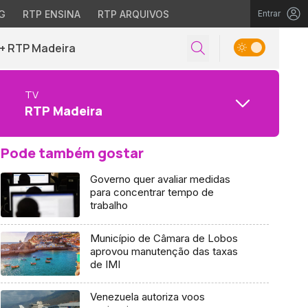
G
RTP ENSINA
RTP ARQUIVOS
Entrar
+ RTP Madeira
TV
RTP Madeira
Pode também gostar
Governo quer avaliar medidas
para concentrar tempo de
trabalho
Município de Câmara de Lobos
aprovou manutenção das taxas
de IMI
Venezuela autoriza voos