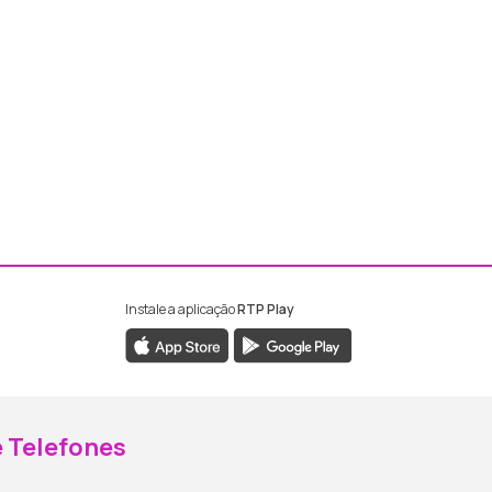
Instale a aplicação
RTP Play
ebook da RTP Madeira
nstagram da RTP Madeira
 Telefones