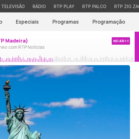
TELEVISÃO
RÁDIO
RTP PLAY
RTP PALCO
RTP ZIG ZA
o
Especiais
Programas
Programação
TP Madeira)
NO AR
neo com RTP Notícias