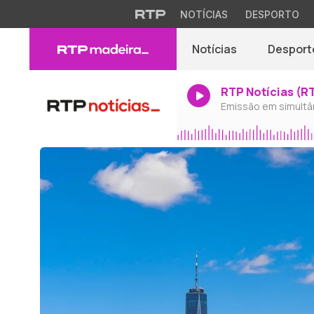
NOTÍCIAS
DESPORTO
Notícias
Desport
RTP Notícias (R
Emissão em simultâ