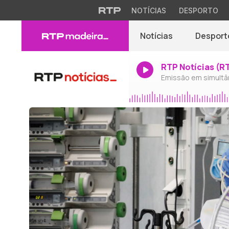
NOTÍCIAS
DESPORTO
Notícias
Desport
RTP Notícias (R
Emissão em simultâ