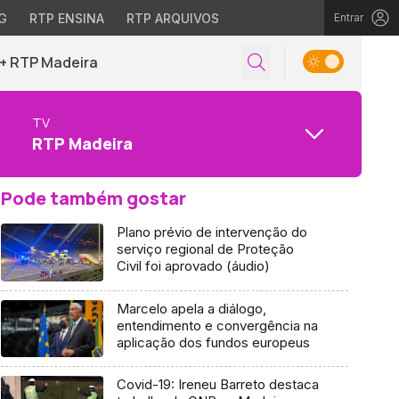
G
RTP ENSINA
RTP ARQUIVOS
Entrar
+ RTP Madeira
TV
RTP Madeira
Pode também gostar
Plano prévio de intervenção do
serviço regional de Proteção
Civil foi aprovado (áudio)
Marcelo apela a diálogo,
entendimento e convergência na
aplicação dos fundos europeus
Covid-19: Ireneu Barreto destaca