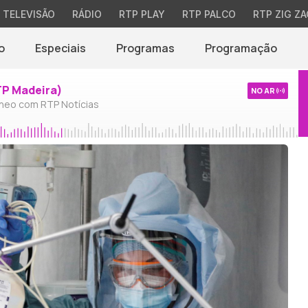
TELEVISÃO
RÁDIO
RTP PLAY
RTP PALCO
RTP ZIG ZA
o
Especiais
Programas
Programação
TP Madeira)
NO AR
neo com RTP Notícias