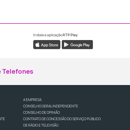
Instale a aplicação
RTP Play
ebook da RTP Madeira
nstagram da RTP Madeira
 Telefones
A EMPRESA
CONSELHO GERAL INDEPENDENTE
CONSELHO DE OPINIÃO
NTE
CONTRATO DE CONCESSÃO DO SERVIÇO PÚBLICO
DE RÁDIO E TELEVISÃO