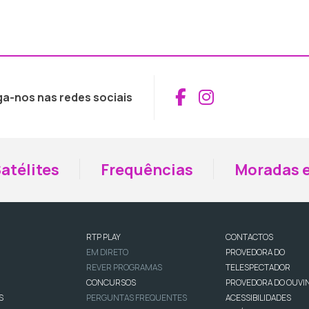
Aceder ao Fac
Aceder ao I
ga-nos nas redes sociais
atélites
Frequências
Moradas e
RTP PLAY
CONTACTOS
EM DIRETO
PROVEDORA DO
REVER PROGRAMAS
TELESPECTADOR
CONCURSOS
PROVEDORA DO OUVI
S
PERGUNTAS FREQUENTES
ACESSIBILIDADES