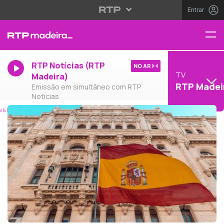
Entrar
RTP Notícias (RTP
NO AR
TV
Madeira)
RTP Madei
Emissão em simultâneo com RTP
Notícias