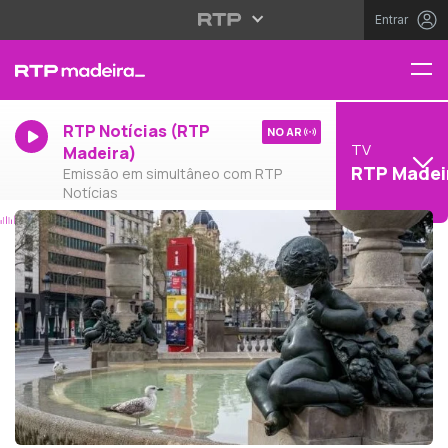
Entrar
RTP Notícias (RTP
NO AR
TV
Madeira)
RTP Madei
Emissão em simultâneo com RTP
Notícias