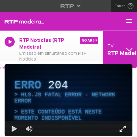
Entrar
RTP Notícias (RTP
NO AR
TV
Madeira)
RTP Madei
Emissão em simultâneo com RTP
Notícias
ERRO
204
HLS.JS FATAL ERROR - NETWORK
ERROR
ESTE CONTEÚDO ESTÁ NESTE
MOMENTO INDISPONÍVEL