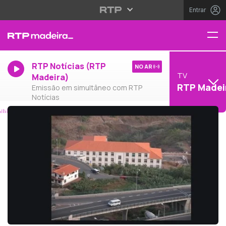
Entrar
RTP Notícias (RTP
NO AR
TV
Madeira)
RTP Madei
Emissão em simultâneo com RTP
Notícias