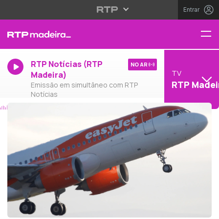
Entrar
RTP Notícias (RTP
NO AR
TV
Madeira)
RTP Madei
Emissão em simultâneo com RTP
Notícias