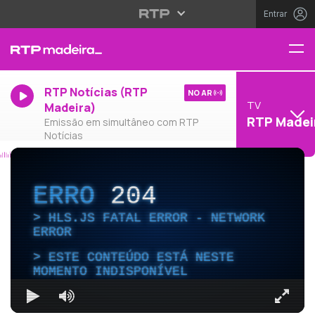
Entrar
RTP Notícias (RTP
NO AR
TV
Madeira)
RTP Madei
Emissão em simultâneo com RTP
Notícias
ERRO
204
HLS.JS FATAL ERROR - NETWORK
ERROR
ESTE CONTEÚDO ESTÁ NESTE
MOMENTO INDISPONÍVEL