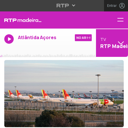
Entrar
Atlântida Açores
NO AR
TV
RTP Madei