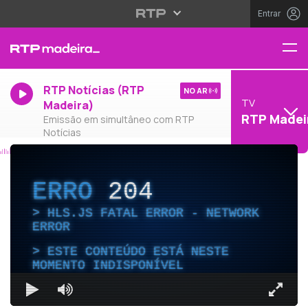
Entrar
RTP Notícias (RTP
NO AR
TV
Madeira)
RTP Madei
Emissão em simultâneo com RTP
Notícias
ERRO
204
HLS.JS FATAL ERROR - NETWORK
ERROR
ESTE CONTEÚDO ESTÁ NESTE
MOMENTO INDISPONÍVEL