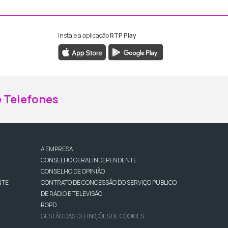
Instale a aplicação
RTP Play
ebook da RTP Madeira
nstagram da RTP Madeira
 Telefones
A EMPRESA
CONSELHO GERAL INDEPENDENTE
CONSELHO DE OPINIÃO
NTE
CONTRATO DE CONCESSÃO DO SERVIÇO PÚBLICO
DE RÁDIO E TELEVISÃO
RGPD
GESTÃO DAS DEFINIÇÕES DE COOKIES