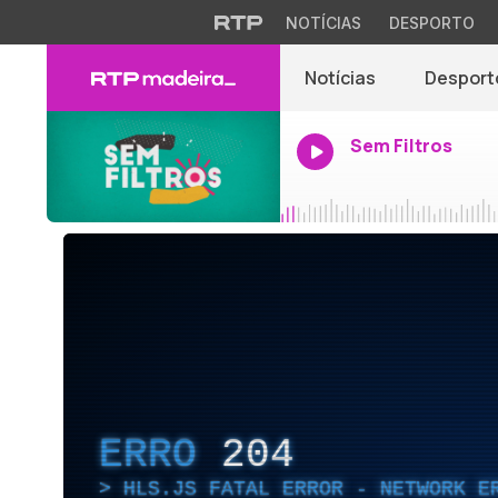
NOTÍCIAS
DESPORTO
Notícias
Desport
Sem Filtros
ERRO
204
HLS.JS FATAL ERROR - NETWORK E