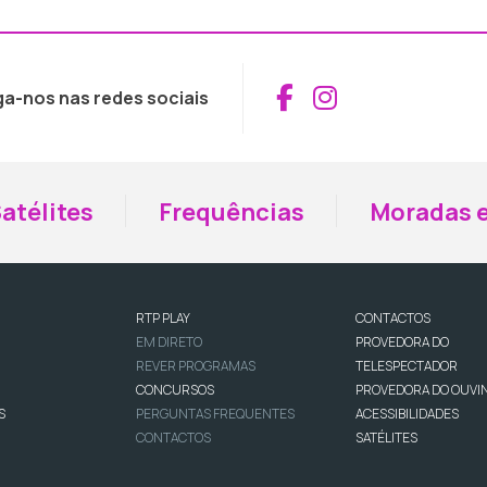
Aceder ao Fac
Aceder ao I
ga-nos nas redes sociais
atélites
Frequências
Moradas e
RTP PLAY
CONTACTOS
EM DIRETO
PROVEDORA DO
REVER PROGRAMAS
TELESPECTADOR
CONCURSOS
PROVEDORA DO OUVI
S
PERGUNTAS FREQUENTES
ACESSIBILIDADES
CONTACTOS
SATÉLITES