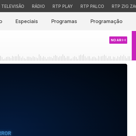
TELEVISÃO
RÁDIO
RTP PLAY
RTP PALCO
RTP ZIG ZA
o
Especiais
Programas
Programação
NO AR
RROR