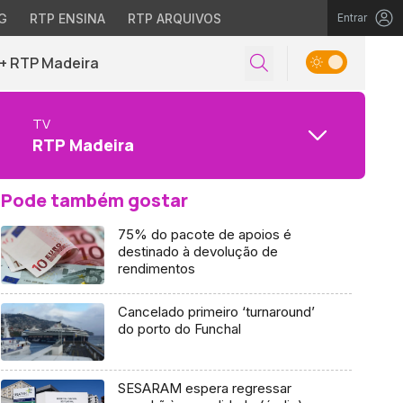
G
RTP ENSINA
RTP ARQUIVOS
Entrar
+ RTP Madeira
TV
RTP Madeira
Pode também gostar
75% do pacote de apoios é
destinado à devolução de
rendimentos
Cancelado primeiro ‘turnaround’
do porto do Funchal
SESARAM espera regressar