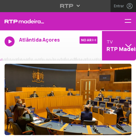
Entrar
Atlântida Açores
NO AR
TV
RTP Madei