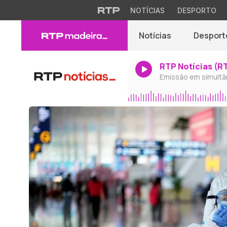
NOTÍCIAS
DESPORTO
Notícias
Desport
RTP Notícias (R
Emissão em simultâ