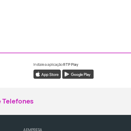
Instale a aplicação
RTP Play
ebook da RTP Madeira
nstagram da RTP Madeira
 Telefones
A EMPRESA