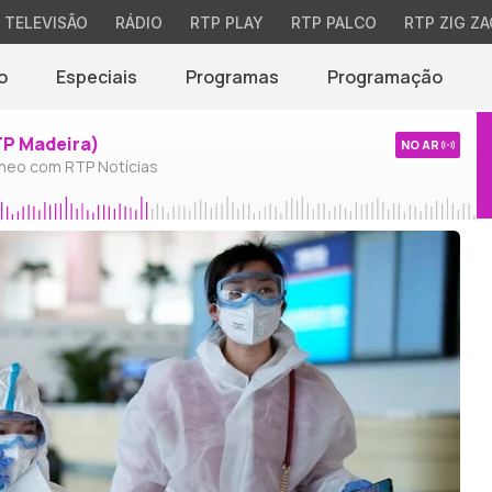
TELEVISÃO
RÁDIO
RTP PLAY
RTP PALCO
RTP ZIG ZA
o
Especiais
Programas
Programação
TP Madeira)
NO AR
neo com RTP Notícias