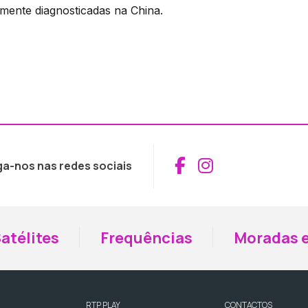
lmente diagnosticadas na China.
Aceder ao Fac
Aceder ao I
ga-nos nas redes sociais
atélites
Frequências
Moradas e
RTP PLAY
CONTACTOS