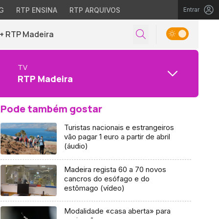
G
RTP ENSINA
RTP ARQUIVOS
Entrar
+ RTP Madeira
TV
RTP Madeira
Pode também gostar
Turistas nacionais e estrangeiros
vão pagar 1 euro a partir de abril
(áudio)
Madeira regista 60 a 70 novos
cancros do esófago e do
estômago (vídeo)
Modalidade «casa aberta» para