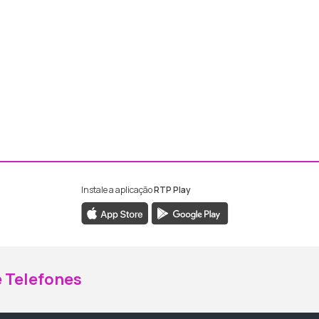
Instale a aplicação
RTP Play
ebook da RTP Madeira
nstagram da RTP Madeira
 Telefones