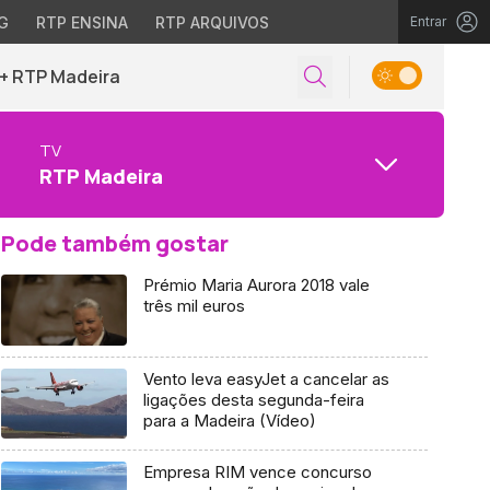
G
RTP ENSINA
RTP ARQUIVOS
Entrar
+ RTP Madeira
TV
RTP Madeira
Pode também gostar
Prémio Maria Aurora 2018 vale
três mil euros
Vento leva easyJet a cancelar as
ligações desta segunda-feira
para a Madeira (Vídeo)
Empresa RIM vence concurso