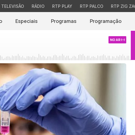
TELEVISÃO
RÁDIO
RTP PLAY
RTP PALCO
RTP ZIG ZA
o
Especiais
Programas
Programação
NO AR