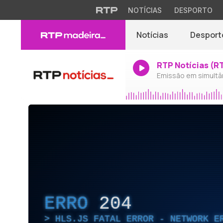
NOTÍCIAS
DESPORTO
Notícias
Desport
RTP Notícias (R
Emissão em simultâ
ERRO
204
HLS.JS FATAL ERROR - NETWORK E