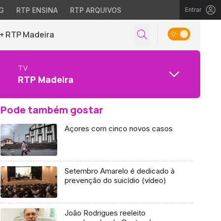
G
RTP ENSINA
RTP ARQUIVOS
Entrar
+ RTP Madeira
TV
RTP Madeira
Pode também gostar
Açores com cinco novos casos
Setembro Amarelo é dedicado à
prevenção do suicídio (vídeo)
João Rodrigues reeleito