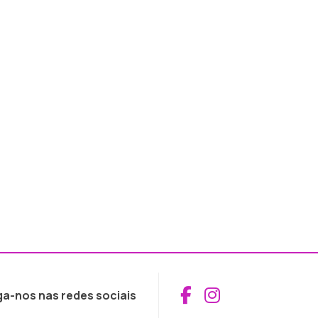
Aceder ao Fac
Aceder ao I
ga-nos nas redes sociais