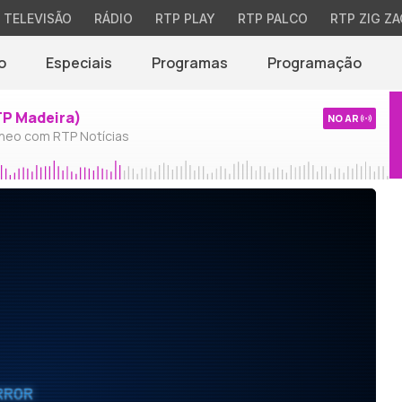
TELEVISÃO
RÁDIO
RTP PLAY
RTP PALCO
RTP ZIG ZA
o
Especiais
Programas
Programação
TP Madeira)
NO AR
neo com RTP Notícias
RROR