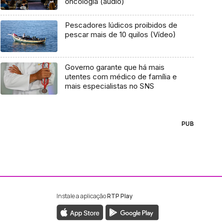
oncologia (áudio)
Pescadores lúdicos proibidos de
pescar mais de 10 quilos (Vídeo)
Governo garante que há mais
utentes com médico de família e
mais especialistas no SNS
PUB
Instale a aplicação
RTP Play
ebook da RTP Madeira
nstagram da RTP Madeira