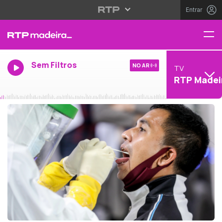
Entrar
Sem Filtros
NO AR
TV
RTP Madei