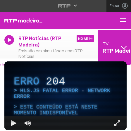
Entrar
RTP Notícias (RTP
NO AR
TV
Madeira)
RTP Madei
Emissão em simultâneo com RTP
Notícias
ERRO
204
HLS.JS FATAL ERROR - NETWORK
ERROR
ESTE CONTEÚDO ESTÁ NESTE
MOMENTO INDISPONÍVEL