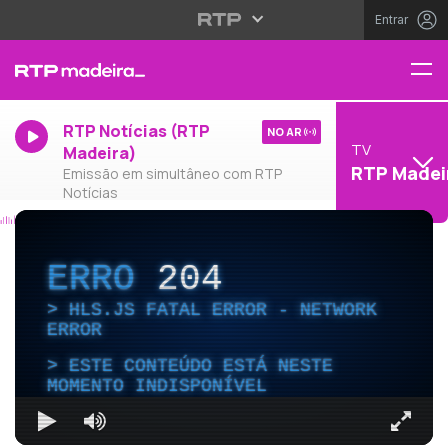
Entrar
RTP Notícias (RTP
NO AR
TV
Madeira)
RTP Madei
Emissão em simultâneo com RTP
Notícias
ERRO
204
HLS.JS FATAL ERROR - NETWORK
ERROR
ESTE CONTEÚDO ESTÁ NESTE
MOMENTO INDISPONÍVEL