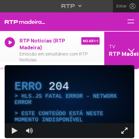
Entrar
RTP Notícias (RTP
NO AR
TV
Madeira)
RTP Madei
Emissão em simultâneo com RTP
Notícias
ERRO
204
HLS.JS FATAL ERROR - NETWORK
ERROR
ESTE CONTEÚDO ESTÁ NESTE
MOMENTO INDISPONÍVEL