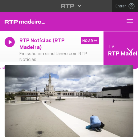
Entrar
RTP Notícias (RTP
NO AR
TV
Madeira)
RTP Madei
Emissão em simultâneo com RTP
Notícias