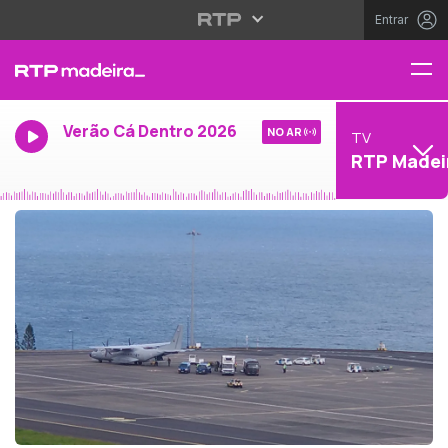
Entrar
Verão Cá Dentro 2026
NO AR
TV
RTP Madei