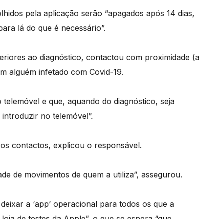
hidos pela aplicação serão “apagados após 14 dias,
ara lá do que é necessário”.
teriores ao diagnóstico, contactou com proximidade (a
om alguém infetado com Covid-19.
no telemóvel e que, aquando do diagnóstico, seja
 introduzir no telemóvel”.
 os contactos, explicou o responsável.
ade de movimentos de quem a utiliza”, assegurou.
deixar a ‘app’ operacional para todos os que a
a loja de testes da Apple”, o que se espera “que