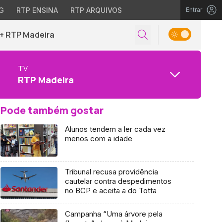
G
RTP ENSINA
RTP ARQUIVOS
Entrar
+ RTP Madeira
TV
RTP Madeira
Pode também gostar
Alunos tendem a ler cada vez
menos com a idade
Tribunal recusa providência
cautelar contra despedimentos
no BCP e aceita a do Totta
Campanha “Uma árvore pela