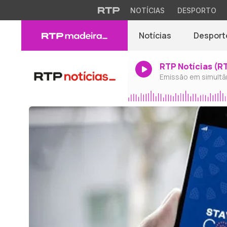
NOTÍCIAS
DESPORTO
Notícias
Desport
RTP Notícias (R
Emissão em simultâ