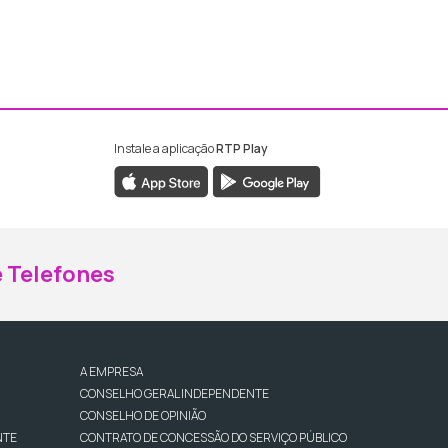
Instale a aplicação
RTP Play
ebook da RTP Madeira
nstagram da RTP Madeira
 Telefones
A EMPRESA
CONSELHO GERAL INDEPENDENTE
CONSELHO DE OPINIÃO
NTE
CONTRATO DE CONCESSÃO DO SERVIÇO PÚBLICO