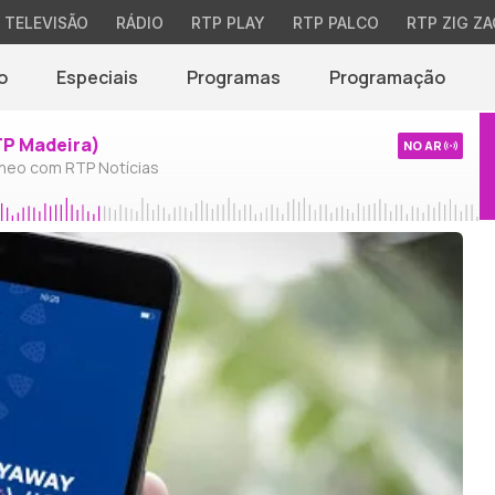
TELEVISÃO
RÁDIO
RTP PLAY
RTP PALCO
RTP ZIG ZA
o
Especiais
Programas
Programação
TP Madeira)
NO AR
neo com RTP Notícias