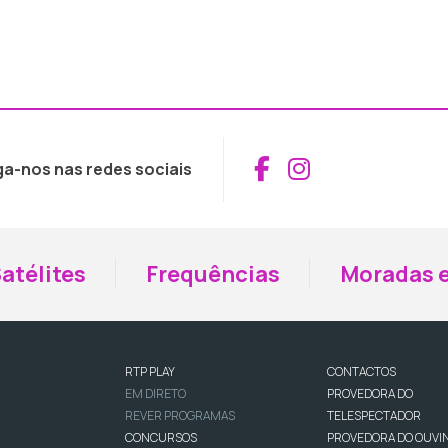
Aceder ao Fac
Aceder ao I
ga-nos nas redes sociais
atélites
Frequências
Moradas e
RTP PLAY
CONTACTOS
EM DIRETO
PROVEDORA DO
REVER PROGRAMAS
TELESPECTADOR
CONCURSOS
PROVEDORA DO OUVI