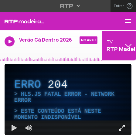
Entrar
Verão Cá Dentro 2026
NO AR
TV
RTP Madei
ERRO
204
HLS.JS FATAL ERROR - NETWORK
ERROR
ESTE CONTEÚDO ESTÁ NESTE
MOMENTO INDISPONÍVEL