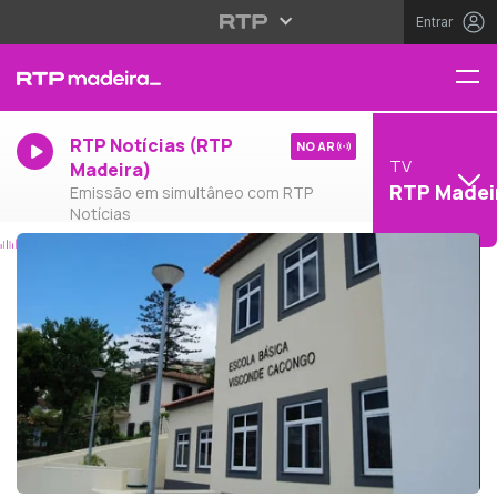
Entrar
RTP Notícias (RTP
NO AR
TV
Madeira)
RTP Madei
Emissão em simultâneo com RTP
Notícias