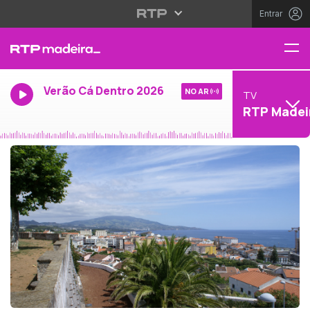
Entrar
Verão Cá Dentro 2026
NO AR
TV
RTP Madei