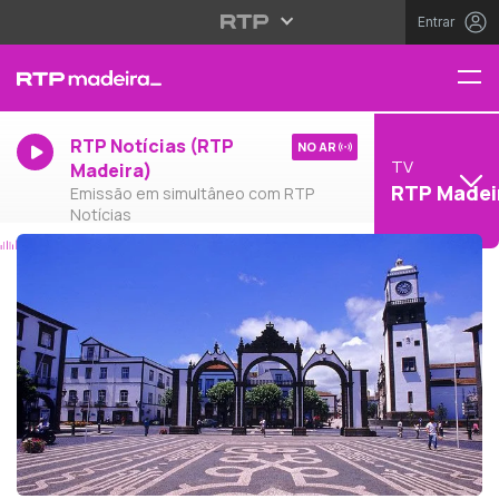
Entrar
RTP Notícias (RTP
NO AR
TV
Madeira)
RTP Madei
Emissão em simultâneo com RTP
Notícias