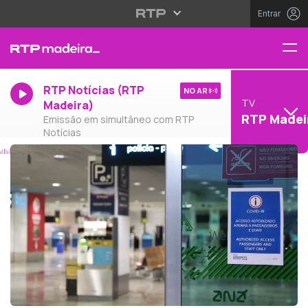
Entrar
RTP Notícias (RTP
NO AR
TV
Madeira)
RTP Madei
Emissão em simultâneo com RTP
Notícias