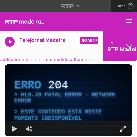
Entrar
Telejornal Madeira
NO AR
TV
RTP Madei
ERRO
204
HLS.JS FATAL ERROR - NETWORK
ERROR
ESTE CONTEÚDO ESTÁ NESTE
MOMENTO INDISPONÍVEL