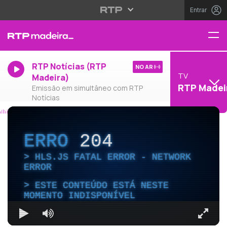
Entrar
RTP Notícias (RTP
NO AR
TV
Madeira)
RTP Madei
Emissão em simultâneo com RTP
Notícias
ERRO
204
HLS.JS FATAL ERROR - NETWORK
ERROR
ESTE CONTEÚDO ESTÁ NESTE
MOMENTO INDISPONÍVEL