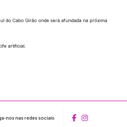
 sul do Cabo Girão onde será afundada na próxima
e artificial.
Aceder ao Fac
Aceder ao I
ga-nos nas redes sociais