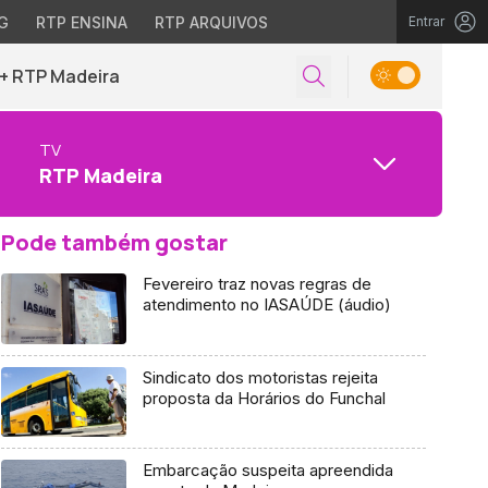
G
RTP ENSINA
RTP ARQUIVOS
Entrar
+ RTP Madeira
TV
RTP Madeira
Pode também gostar
Fevereiro traz novas regras de
atendimento no IASAÚDE (áudio)
Sindicato dos motoristas rejeita
proposta da Horários do Funchal
Embarcação suspeita apreendida