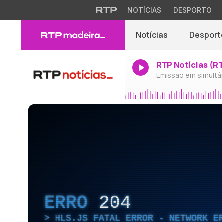
NOTÍCIAS
DESPORTO
Notícias
Desport
RTP Notícias (R
Emissão em simultâ
ERRO
204
HLS.JS FATAL ERROR - NETWORK E