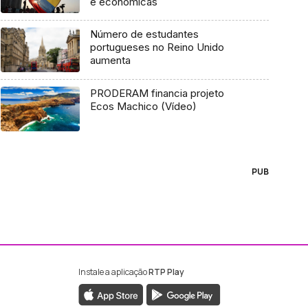
e económicas
Número de estudantes
portugueses no Reino Unido
aumenta
PRODERAM financia projeto
Ecos Machico (Vídeo)
PUB
Instale a aplicação
RTP Play
ebook da RTP Madeira
nstagram da RTP Madeira