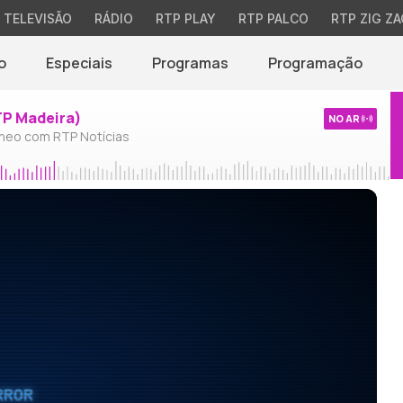
TELEVISÃO
RÁDIO
RTP PLAY
RTP PALCO
RTP ZIG ZA
o
Especiais
Programas
Programação
TP Madeira)
NO AR
neo com RTP Notícias
RROR