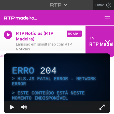
Entrar
RTP Notícias (RTP
NO AR
TV
Madeira)
RTP Madei
Emissão em simultâneo com RTP
Notícias
ERRO
204
HLS.JS FATAL ERROR - NETWORK
ERROR
ESTE CONTEÚDO ESTÁ NESTE
MOMENTO INDISPONÍVEL