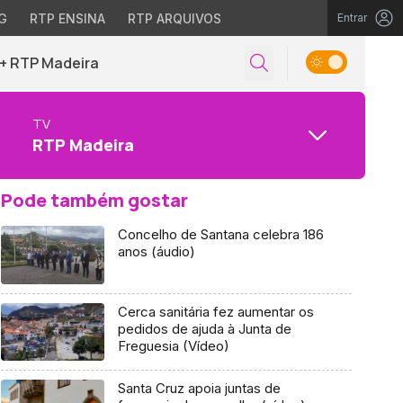
G
RTP ENSINA
RTP ARQUIVOS
Entrar
+ RTP Madeira
TV
RTP Madeira
Pode também gostar
Concelho de Santana celebra 186
anos (áudio)
Cerca sanitária fez aumentar os
pedidos de ajuda à Junta de
Freguesia (Vídeo)
Santa Cruz apoia juntas de