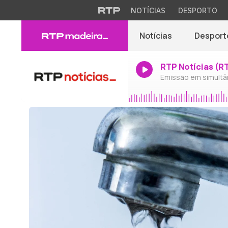
NOTÍCIAS
DESPORTO
Notícias
Desport
RTP Notícias (R
Emissão em simultâ