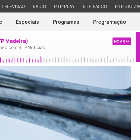
TELEVISÃO
RÁDIO
RTP PLAY
RTP PALCO
RTP ZIG ZA
o
Especiais
Programas
Programação
TP Madeira)
NO AR
neo com RTP Notícias