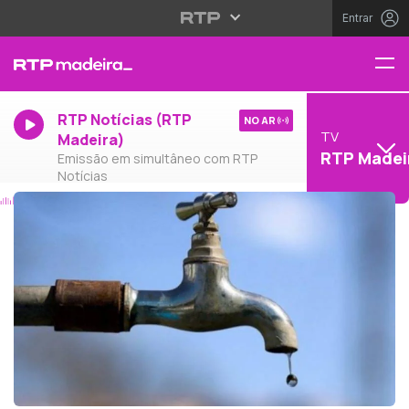
Entrar
RTP Notícias (RTP
NO AR
TV
Madeira)
RTP Madei
Emissão em simultâneo com RTP
Notícias