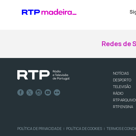
Si
Redes de S
NOTÍCIAS
DESPORTO
TELEVISÃO
RÁDIO
RTP ARQUIVO
RTP ENSINA
POLÍTICA DE PRIVACIDADE
POLÍTICA DE COOKIES
TERMOS E COND
|
|