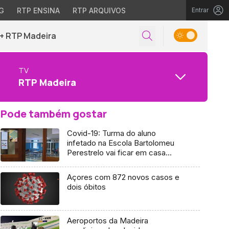
G
RTP ENSINA
RTP ARQUIVOS
Entrar
+ RTP Madeira
TV
RTP Madeira
Pode também gostar
Covid-19: Turma do aluno
infetado na Escola Bartolomeu
Perestrelo vai ficar em casa
(Vídeo)
Açores com 872 novos casos e
dois óbitos
Aeroportos da Madeira