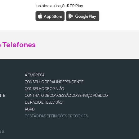
Instale a aplicação
RTP Play
ebook da RTP Madeira
nstagram da RTP Madeira
 Telefones
A EMPRESA
CONSELHO GERAL INDEPENDENTE
CONSELHO DE OPINIÃO
NTE
CONTRATO DE CONCESSÃO DO SERVIÇO PÚBLICO
DE RÁDIO E TELEVISÃO
RGPD
GESTÃO DAS DEFINIÇÕES DE COOKIES
026