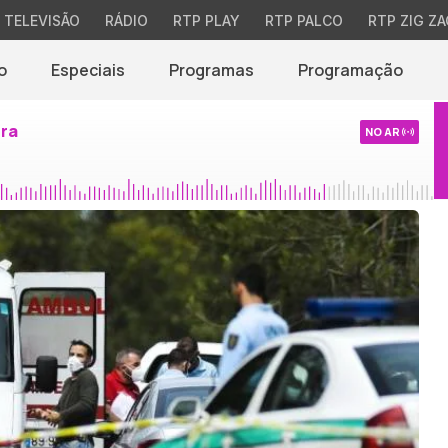
TELEVISÃO
RÁDIO
RTP PLAY
RTP PALCO
RTP ZIG ZA
o
Especiais
Programas
Programação
ira
NO AR