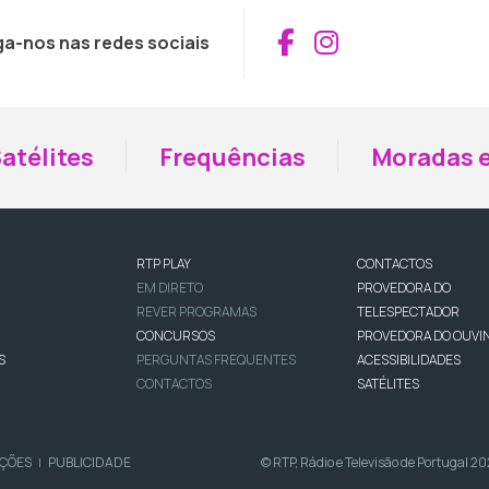
Aceder ao Fac
Aceder ao I
ga-nos nas redes sociais
atélites
Frequências
Moradas e
RTP PLAY
CONTACTOS
EM DIRETO
PROVEDORA DO
REVER PROGRAMAS
TELESPECTADOR
CONCURSOS
PROVEDORA DO OUVI
S
PERGUNTAS FREQUENTES
ACESSIBILIDADES
CONTACTOS
SATÉLITES
IÇÕES
PUBLICIDADE
© RTP, Rádio e Televisão de Portugal 2
|