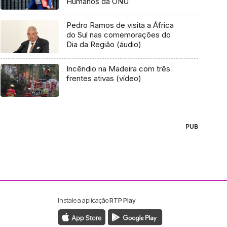
Humanos da ONU
Pedro Ramos de visita a África
do Sul nas comemorações do
Dia da Região (áudio)
Incêndio na Madeira com três
frentes ativas (vídeo)
PUB
Instale a aplicação
RTP Play
ebook da RTP Madeira
nstagram da RTP Madeira