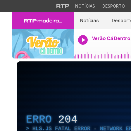
NOTÍCIAS
DESPORTO
Notícias
Desport
Verão Cá Dentro
ERRO
204
HLS.JS FATAL ERROR - NETWORK E