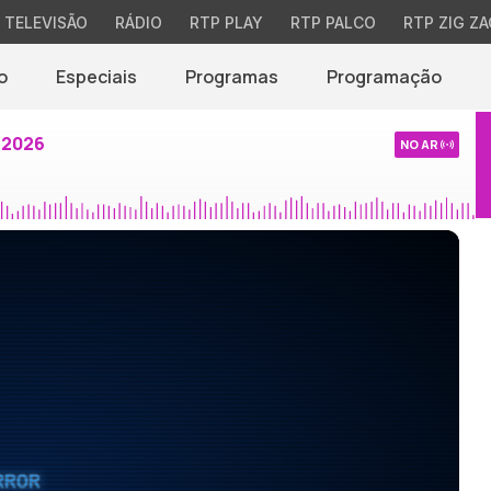
TELEVISÃO
RÁDIO
RTP PLAY
RTP PALCO
RTP ZIG ZA
o
Especiais
Programas
Programação
 2026
NO AR
RROR