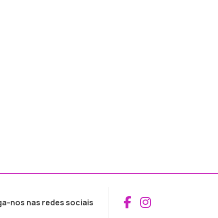
Aceder ao Fac
Aceder ao I
ga-nos nas redes sociais