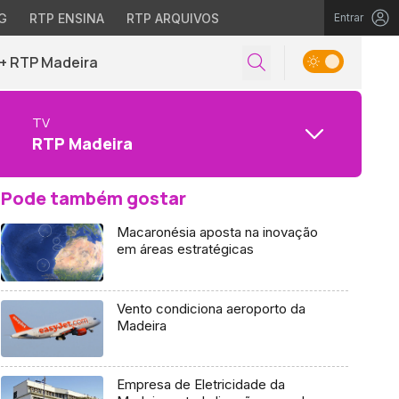
G
RTP ENSINA
RTP ARQUIVOS
Entrar
+ RTP Madeira
TV
RTP Madeira
Pode também gostar
Macaronésia aposta na inovação
em áreas estratégicas
Vento condiciona aeroporto da
Madeira
Empresa de Eletricidade da